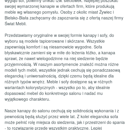
wygląd sof, powinny unikać tzw. sieciówek. Najlepiej poszukać
swojej wymarzonej kanapie w ofertach firm, które produkują
meble wg własnego pomysłu. Osoby z okolic miast Żywiec i
Bielsko-Biała zachęcamy do zapoznania się z ofertą naszej firmy
Świat Mebli.
Przedstawiamy oryginalne w swojej formie kanapy i sofy, do
wyboru są modele tapicerowane i skórzane. Wszystkie
zapewniają komfort i są niesamowicie wygodne. Sofa
błyskawicznie zamieni się w miłe do leżenia łóżko, a kanapa
sprawi, że nawet wielogodzinne na niej siedzenie będzie
przyjemnością. W naszym asortymencie znaleźć można różne
modeli tych mebli, wszystkie jednak cechują się ponadczasową
elegancką i uniwersalnością, dzięki czemu będą idealne dla
różnych typów wnętrz. Meble i sofy dostępne są w różnych
wariantach kolorystycznych - wszystko po to, aby idealnie
dopasować mebel do konkretnego salonu i nadać mu
wyjątkowego charakteru.
Nasze kanapy do salonu cechują się solidnością wykonania i z
pewnością będą służyć przez wiele lat. Z kolei elegancka sofa
może pełnić rolę miejsca do siedzenia, jak i przestrzeni do spania
- to rozwiązanie przede wszystkim praktyczne. Lepiej