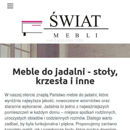
rok założenia 1989
Meble do jadalni - stoły,
krzesła i inne
W naszej ofercie znajdą Państwo meble do jadalni, które
wyróżnia najwyższa jakość, nowoczesne wzornictwo oraz
staranne wykonanie. Jadalnia to jedno z najważniejszych
pomieszczeń w każdym domu – miejsce spotkań rodzinnych,
uroczystych obiadów i codziennych rozmów. Dlatego warto
zadbać, by była funkcjonalna i piękna. Proponujemy zarówno
komplety mebli, jak i pojedyncze bryły, które można dowolnie