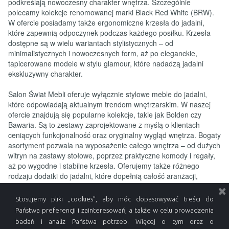
podkreślają nowoczesny charakter wnętrza. Szczególnie
polecamy kolekcje renomowanej marki Black Red White (BRW).
W ofercie posiadamy także ergonomiczne krzesła do jadalni,
które zapewnią odpoczynek podczas każdego posiłku. Krzesła
dostępne są w wielu wariantach stylistycznych – od
minimalistycznych i nowoczesnych form, aż po eleganckie,
tapicerowane modele w stylu glamour, które nadadzą jadalni
ekskluzywny charakter.
Salon Świat Mebli oferuje wyłącznie stylowe meble do jadalni,
które odpowiadają aktualnym trendom wnętrzarskim. W naszej
ofercie znajdują się popularne kolekcje, takie jak Bolden czy
Bawaria. Są to zestawy zaprojektowane z myślą o klientach
ceniących funkcjonalność oraz oryginalny wygląd wnętrza. Bogaty
asortyment pozwala na wyposażenie całego wnętrza – od dużych
witryn na zastawy stołowe, poprzez praktyczne komody i regały,
aż po wygodne i stabilne krzesła. Oferujemy także różnego
rodzaju dodatki do jadalni, które dopełnią całość aranżacji,
tworząc spójne i stylowe wnętrze. Dzięki naszym meblom do
jadalni każda przestrzeń stanie się miejscem wyjątkowym.
Stosujemy pliki „cookies”, aby móc dopasowywać treści do
Państwa preferencji i zainteresowań, a także w celu prowadzenia
Odpowiedź jest prosta! Wybierając nasz salon firmowy Świat
badań i analiz Państwa potrzeb. Więcej o tym oraz o
Mebli z lokalizacją w mieście Żywiec oraz obsługujący również